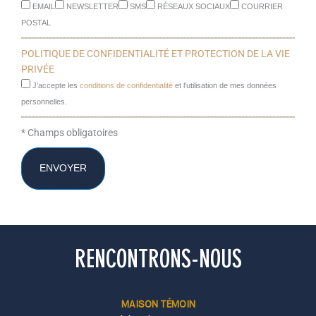
COMMENT SOUHAITEZ-VOUS ÊTRE CONTACTÉ(E) ?
EMAIL
TÉLÉPHONE
JE SOUHAITE RECEVOIR LES NOUVEAUTÉS, PROMOTIONS ET
ÉVÉNEMENTS PAR
EMAIL
NEWSLETTER
SMS
RÉSEAUX SOCIAUX
COURRIER
POSTAL
POLITIQUE DE CONFIDENTIALITÉ ET PROTECTION DE LA VIE
PRIVÉE
J’accepte les
conditions de confidentialité
et l'utilisation de mes données
personnelles.
* Champs obligatoires
ENVOYER