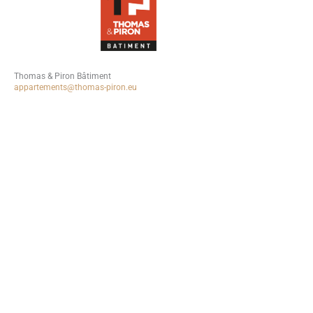
087 74 26 56
www.euimmobilien.be
Thomas & Piron Bâtiment
appartements@thomas-piron.eu
0800 20 131
www.thomas-piron.eu
EU Immobilien